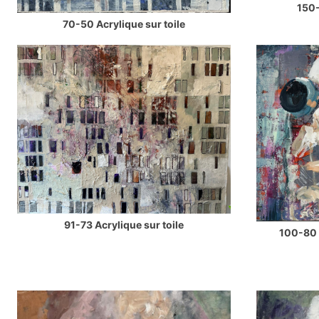
150-
70-50 Acrylique sur toile
91-73 Acrylique sur toile
100-80 P